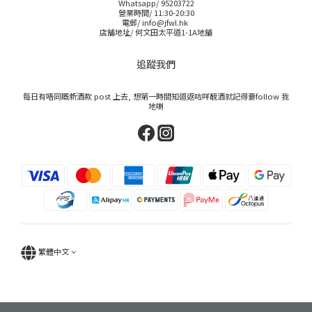
Whatsapp/ 95203722
營業時間/ 11:30-20:30
電郵/ info@jfwl.hk
店舖地址/ 何文田太平道1-1A地舖
追蹤我們
每日有唔同嘅新酒款 post 上去, 想第一時間知道返咗咩靚酒就記得要follow 我
地喇
繁體中文