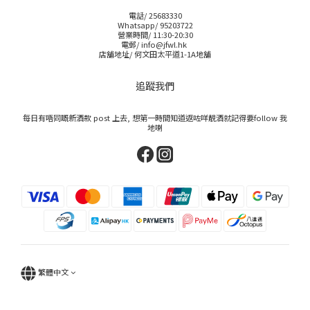
電話/ 25683330
Whatsapp/ 95203722
營業時間/ 11:30-20:30
電郵/ info@jfwl.hk
店舖地址/ 何文田太平道1-1A地舖
追蹤我們
每日有唔同嘅新酒款 post 上去, 想第一時間知道返咗咩靚酒就記得要follow 我
地喇
繁體中文