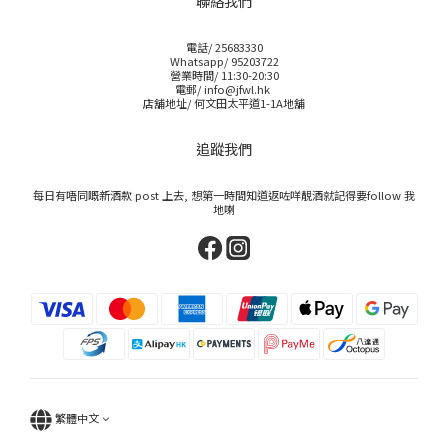
聯絡我們
電話/ 25683330
Whatsapp/ 95203722
營業時間/ 11:30-20:30
電郵/ info@jfwl.hk
店舖地址/ 何文田太平道1-1A地舖
追蹤我們
每日有唔同嘅新酒款 post 上去, 想第一時間知道返咗咩靚酒就記得要follow 我
地喇
繁體中文