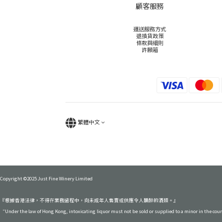
顧客服務
運送服務方式
退換貨政策
條款與細則
許願箱
繁體中文
Copyright ©2025 Just Fine Winery Limited
『根據香港法律，不得在業務過程中，向未成年人售賣或供應令人醺醉的酒類。』
“Under the law of Hong Kong, intoxicating liquor must not be sold or supplied to a minor in the cou