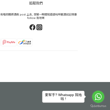
追蹤我們
有唔同嘅新酒款 post 上去, 想第一時間知道返咗咩靚酒就記得要
follow 我地喇
要幫手? Whatsapp 我地
啦 !