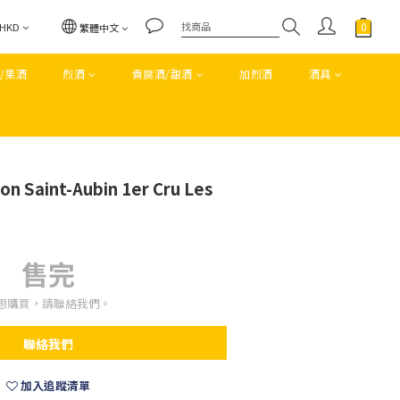
HKD
繁體中文
/果酒
烈酒
貴腐酒/甜酒
加烈酒
酒具
on Saint-Aubin 1er Cru Les
售完
想購買，請聯絡我們。
聯絡我們
加入追蹤清單