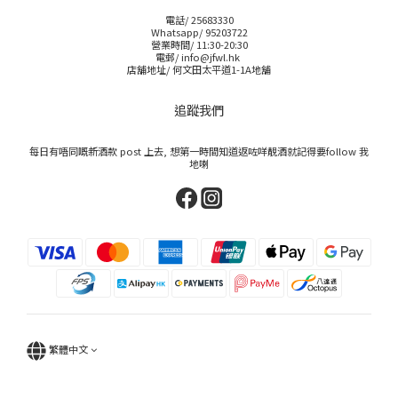
電話/ 25683330
Whatsapp/ 95203722
營業時間/ 11:30-20:30
電郵/ info@jfwl.hk
店舖地址/ 何文田太平道1-1A地舖
追蹤我們
每日有唔同嘅新酒款 post 上去, 想第一時間知道返咗咩靚酒就記得要follow 我
地喇
繁體中文