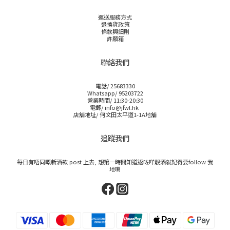
運送服務方式
退換貨政策
條款與細則
許願箱
聯絡我們
電話/ 25683330
Whatsapp/ 95203722
營業時間/ 11:30-20:30
電郵/ info@jfwl.hk
店舖地址/ 何文田太平道1-1A地舖
追蹤我們
每日有唔同嘅新酒款 post 上去, 想第一時間知道返咗咩靚酒就記得要follow 我
地喇