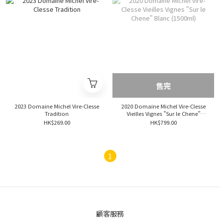
售完
2023 Domaine Michel Vire-Clesse
2020 Domaine Michel Vire-Clesse
Tradition
Vieilles Vignes "Sur le Chene"
Blanc (1500ml)
HK$269.00
HK$799.00
1
顧客服務