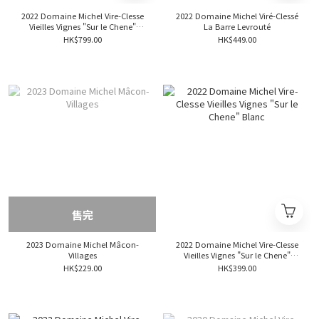
2022 Domaine Michel Vire-Clesse
2022 Domaine Michel Viré-Clessé
Vieilles Vignes "Sur le Chene"
La Barre Levrouté
Blanc (1500ml)
HK$799.00
HK$449.00
售完
2023 Domaine Michel Mâcon-
2022 Domaine Michel Vire-Clesse
Villages
Vieilles Vignes "Sur le Chene"
Blanc
HK$229.00
HK$399.00