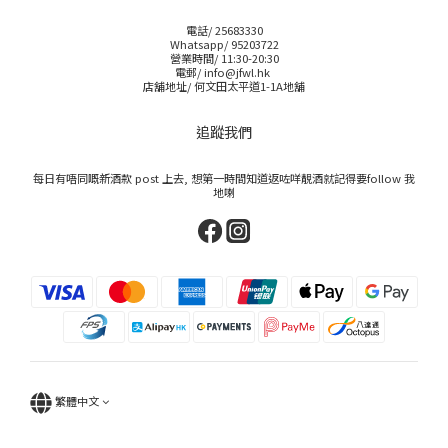
電話/ 25683330
Whatsapp/ 95203722
營業時間/ 11:30-20:30
電郵/ info@jfwl.hk
店舖地址/ 何文田太平道1-1A地舖
追蹤我們
每日有唔同嘅新酒款 post 上去, 想第一時間知道返咗咩靚酒就記得要follow 我
地喇
繁體中文