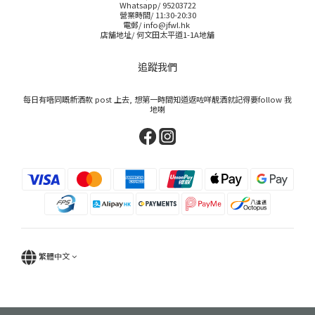
Whatsapp/ 95203722
營業時間/ 11:30-20:30
電郵/ info@jfwl.hk
店舖地址/ 何文田太平道1-1A地舖
追蹤我們
每日有唔同嘅新酒款 post 上去, 想第一時間知道返咗咩靚酒就記得要follow 我
地喇
繁體中文