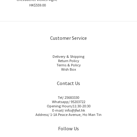
Blanc de Noirs Extra Brut
HK$559.00
100% Meunier
Customer Service
Delivery & Shipping
Return Policy
Terms & Policy
Wish Box
Contact Us
Tel/ 25683330
Whatsapp/ 95203722
Opening Hours/11:30-20:30
E-mail/ info@jfwl.hk
Address/ 1-1A Peace Avenue, Ho Man Tin
Follow Us